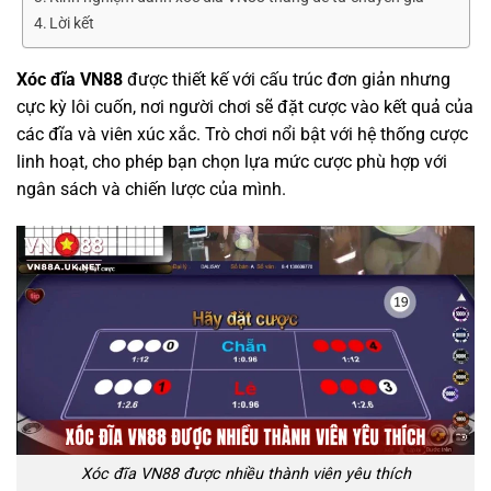
Lời kết
Xóc đĩa VN88
được thiết kế với cấu trúc đơn giản nhưng
cực kỳ lôi cuốn, nơi người chơi sẽ đặt cược vào kết quả của
các đĩa và viên xúc xắc. Trò chơi nổi bật với hệ thống cược
linh hoạt, cho phép bạn chọn lựa mức cược phù hợp với
ngân sách và chiến lược của mình.
Xóc đĩa VN88 được nhiều thành viên yêu thích