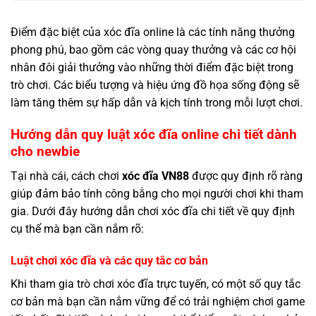
Điểm đặc biệt của xóc đĩa online là các tính năng thưởng
phong phú, bao gồm các vòng quay thưởng và các cơ hội
nhân đôi giải thưởng vào những thời điểm đặc biệt trong
trò chơi. Các biểu tượng và hiệu ứng đồ họa sống động sẽ
làm tăng thêm sự hấp dẫn và kịch tính trong mỗi lượt chơi.
Hướng dẫn quy luật xóc đĩa online chi tiết dành
cho newbie
Tại nhà cái, cách chơi
xóc đĩa VN88
được quy định rõ ràng
giúp đảm bảo tính công bằng cho mọi người chơi khi tham
gia. Dưới đây hướng dẫn chơi xóc đĩa chi tiết về quy định
cụ thể mà bạn cần nắm rõ:
Luật chơi xóc đĩa và các quy tắc cơ bản
Khi tham gia trò chơi xóc đĩa trực tuyến, có một số quy tắc
cơ bản mà bạn cần nắm vững để có trải nghiệm chơi game