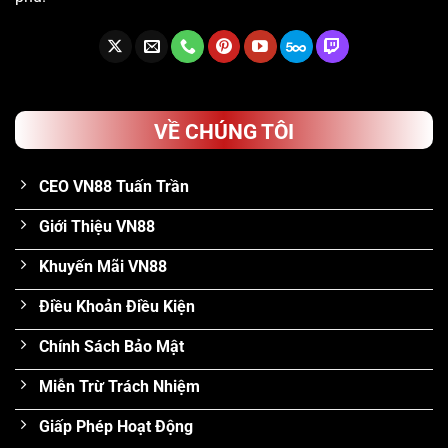
VỀ CHÚNG TÔI
CEO VN88 Tuấn Trần
Giới Thiệu VN88
Khuyến Mãi VN88
Điều Khoản Điều Kiện
Chính Sách Bảo Mật
Miễn Trừ Trách Nhiệm
Giấp Phép Hoạt Động