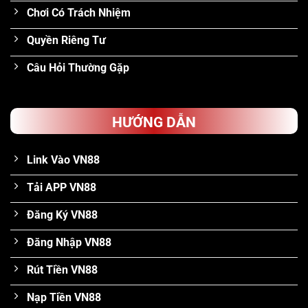
Chơi Có Trách Nhiệm
Quyền Riêng Tư
Câu Hỏi Thường Gặp
HƯỚNG DẪN
Link Vào VN88
Tải APP VN88
Đăng Ký VN88
Đăng Nhập VN88
Rút Tiền VN88
Nạp Tiền VN88