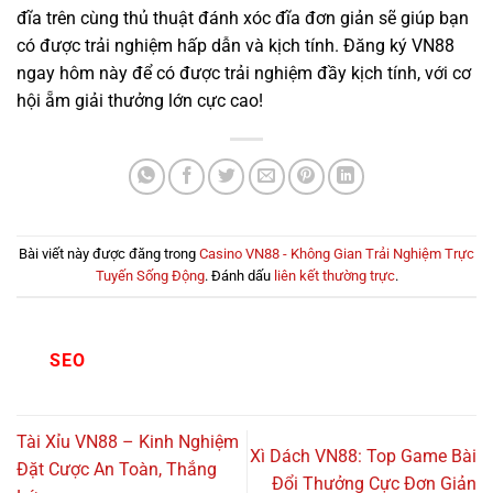
đĩa trên cùng thủ thuật đánh xóc đĩa đơn giản sẽ giúp bạn
có được trải nghiệm hấp dẫn và kịch tính. Đăng ký VN88
ngay hôm này để có được trải nghiệm đầy kịch tính, với cơ
hội ẵm giải thưởng lớn cực cao!
Bài viết này được đăng trong
Casino VN88 - Không Gian Trải Nghiệm Trực
Tuyến Sống Động
. Đánh dấu
liên kết thường trực
.
SEO
Tài Xỉu VN88 – Kinh Nghiệm
Xì Dách VN88: Top Game Bài
Đặt Cược An Toàn, Thắng
Đổi Thưởng Cực Đơn Giản