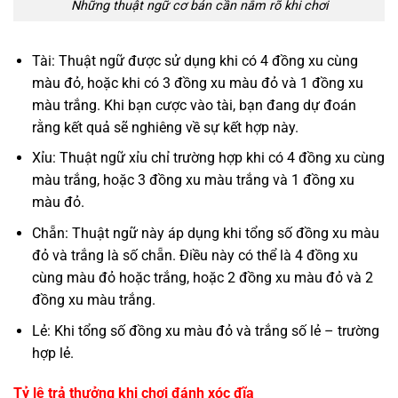
Những thuật ngữ cơ bản cần nắm rõ khi chơi
Tài: Thuật ngữ được sử dụng khi có 4 đồng xu cùng
màu đỏ, hoặc khi có 3 đồng xu màu đỏ và 1 đồng xu
màu trắng. Khi bạn cược vào tài, bạn đang dự đoán
rằng kết quả sẽ nghiêng về sự kết hợp này.
Xỉu: Thuật ngữ xỉu chỉ trường hợp khi có 4 đồng xu cùng
màu trắng, hoặc 3 đồng xu màu trắng và 1 đồng xu
màu đỏ.
Chẵn: Thuật ngữ này áp dụng khi tổng số đồng xu màu
đỏ và trắng là số chẵn. Điều này có thể là 4 đồng xu
cùng màu đỏ hoặc trắng, hoặc 2 đồng xu màu đỏ và 2
đồng xu màu trắng.
Lẻ: Khi tổng số đồng xu màu đỏ và trắng số lẻ – trường
hợp lẻ.
Tỷ lệ trả thưởng khi chơi đánh xóc đĩa