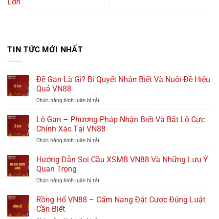
Lớn
TIN TỨC MỚI NHẤT
Đề Gan Là Gì? Bí Quyết Nhận Biết Và Nuôi Đề Hiệu
Quả VN88
Chức năng bình luận bị tắt
ở
Đề
Gan
Lô Gan – Phương Pháp Nhận Biết Và Bắt Lô Cực
Là
Chính Xác Tại VN88
Gì?
Chức năng bình luận bị tắt
ở
Bí
Lô
Quyết
Gan
Hướng Dẫn Soi Cầu XSMB VN88 Và Những Lưu Ý
Nhận
–
Biết
Quan Trọng
Phương
Và
Chức năng bình luận bị tắt
ở
Pháp
Nuôi
Hướng
Nhận
Đề
Dẫn
Rồng Hổ VN88 – Cẩm Nang Đặt Cược Đúng Luật
Biết
Hiệu
Soi
Và
Cần Biết
Quả
Cầu
Bắt
VN88