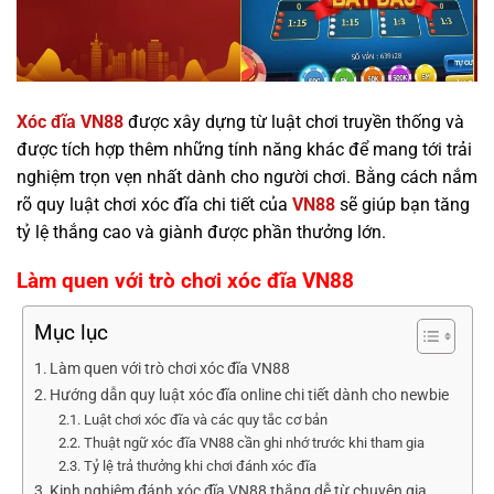
Xóc đĩa VN88
được xây dựng từ luật chơi truyền thống và
được tích hợp thêm những tính năng khác để mang tới trải
nghiệm trọn vẹn nhất dành cho người chơi. Bằng cách nắm
rõ quy luật chơi xóc đĩa chi tiết của
VN88
sẽ giúp bạn tăng
tỷ lệ thắng cao và giành được phần thưởng lớn.
Làm quen với trò chơi xóc đĩa VN88
Mục lục
Làm quen với trò chơi xóc đĩa VN88
Hướng dẫn quy luật xóc đĩa online chi tiết dành cho newbie
Luật chơi xóc đĩa và các quy tắc cơ bản
Thuật ngữ xóc đĩa VN88 cần ghi nhớ trước khi tham gia
Tỷ lệ trả thưởng khi chơi đánh xóc đĩa
Kinh nghiệm đánh xóc đĩa VN88 thắng dễ từ chuyên gia