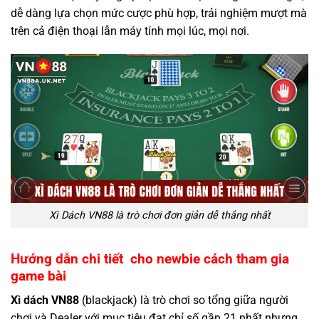
dễ dàng lựa chọn mức cược phù hợp, trải nghiệm mượt mà
trên cả điện thoại lẫn máy tính mọi lúc, mọi nơi.
Xì Dách VN88 là trò chơi đơn giản dễ thắng nhất
Hướng dẫn chi tiết cho newbie cách tham gia
game bài
Xì dách
VN88
(blackjack) là trò chơi so tổng giữa người
chơi và Dealer với mục tiêu đạt chỉ số gần 21 nhất nhưng