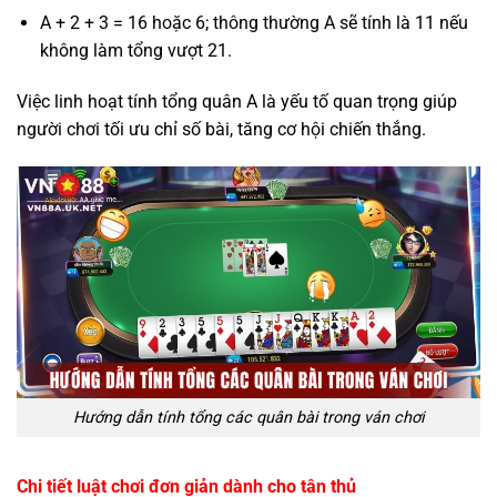
A + 2 + 3 = 16 hoặc 6; thông thường A sẽ tính là 11 nếu
không làm tổng vượt 21.
Việc linh hoạt tính tổng quân A là yếu tố quan trọng giúp
người chơi tối ưu chỉ số bài, tăng cơ hội chiến thắng.
Hướng dẫn tính tổng các quân bài trong ván chơi
Chi tiết luật chơi đơn giản dành cho tân thủ