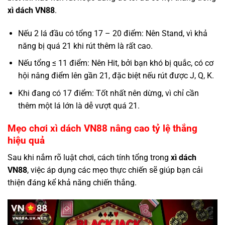
xì dách VN88
.
Nếu 2 lá đầu có tổng 17 – 20 điểm: Nên Stand, vì khả
năng bị quá 21 khi rút thêm là rất cao.
Nếu tổng ≤ 11 điểm: Nên Hit, bởi bạn khó bị quắc, có cơ
hội nâng điểm lên gần 21, đặc biệt nếu rút được J, Q, K.
Khi đang có 17 điểm: Tốt nhất nên dừng, vì chỉ cần
thêm một lá lớn là dễ vượt quá 21.
Mẹo chơi xì dách VN88 nâng cao tỷ lệ thắng
hiệu quả
Sau khi nắm rõ luật chơi, cách tính tổng trong
xì dách
VN88
, việc áp dụng các mẹo thực chiến sẽ giúp bạn cải
thiện đáng kể khả năng chiến thắng.