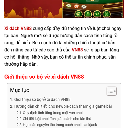
Xì dách VN88
cung cấp đầy đủ thông tin về luật chơi ngay
tại bàn. Người mới sẽ được hướng dẫn cách tính tổng rõ
ràng, dễ hiểu. Bên cạnh đó là những chiến thuật cơ bản
đến nâng cao từ các cao thủ của
VN88
sẽ giúp bạn tăng
cơ hội thắng. Nhờ vậy, bạn có thể tự tin chinh phục, săn
thưởng hấp dẫn.
Giới thiệu sơ bộ về xì dách VN88
Mục lục
Giới thiệu sơ bộ về xì dách VN88
Hướng dẫn chi tiết cho newbie cách tham gia game bài
Quy định tính tổng trong một ván chơi
Chi tiết luật chơi đơn giản dành cho tân thủ
Học các nguyên tắc trong cách chơi blackjack