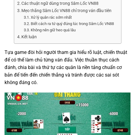
Các thuật ngữ dùng trong Sâm Lốc VN88
Mẹo thắng Sâm Lốc VN88 chỉ trong ván đầu tiên
Xử lý quân rác sớm nhất
Biết cách ra tứ quý đúng lúc trong Sâm Lốc VN88
Không nên giữ heo quá lâu
Kết luận
Tựa game đòi hỏi người tham gia hiểu rõ luật, chiến thuật
để có thể làm chủ từng ván đấu. Việc thuần thục cách
đánh, chia bài và thứ tự các quân là nền tảng chuẩn cơ
bản để tiến đến chiến thắng và tránh được các sai sót
không đáng có.