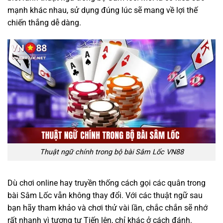
mạnh khác nhau, sử dụng đúng lúc sẽ mang về lợi thế
chiến thắng dễ dàng.
Thuật ngữ chính trong bộ bài Sâm Lốc VN88
Dù chơi online hay truyền thống cách gọi các quân trong
bài Sâm Lốc vẫn không thay đổi. Với các thuật ngữ sau
bạn hãy tham khảo và chơi thử vài lần, chắc chắn sẽ nhớ
rất nhanh vì tương tự Tiến lên, chỉ khác ở cách đánh.