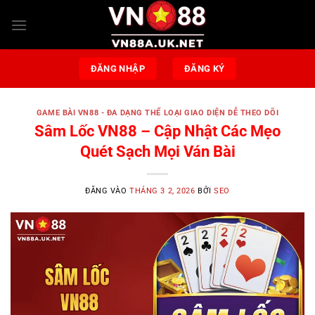
Bỏ
qua
nội
dung
ĐĂNG NHẬP
ĐĂNG KÝ
GAME BÀI VN88 - ĐA DẠNG THỂ LOẠI GIAO DIỆN DỄ THEO DÕI
Sâm Lốc VN88 – Cập Nhật Các Mẹo
Quét Sạch Mọi Ván Bài
ĐĂNG VÀO
THÁNG 3 2, 2026
BỞI
SEO