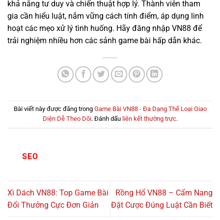
khả năng tư duy và chiến thuật hợp lý. Thành viên tham
gia cần hiểu luật, nắm vững cách tính điểm, áp dụng linh
hoạt các mẹo xử lý tình huống. Hãy đăng nhập VN88 để
trải nghiệm nhiều hơn các sảnh game bài hấp dẫn khác.
Bài viết này được đăng trong
Game Bài VN88 - Đa Dạng Thể Loại Giao
Diện Dễ Theo Dõi
. Đánh dấu
liên kết thường trực
.
SEO
Xì Dách VN88: Top Game Bài
Rồng Hổ VN88 – Cẩm Nang
Đổi Thưởng Cực Đơn Giản
Đặt Cược Đúng Luật Cần Biết