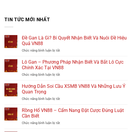
TIN TỨC MỚI NHẤT
Đề Gan Là Gì? Bí Quyết Nhận Biết Và Nuôi Đề Hiệu
Quả VN88
Chức năng bình luận bị tắt
ở
Đề
Gan
Lô Gan – Phương Pháp Nhận Biết Và Bắt Lô Cực
Là
Chính Xác Tại VN88
Gì?
Chức năng bình luận bị tắt
ở
Bí
Lô
Quyết
Gan
Hướng Dẫn Soi Cầu XSMB VN88 Và Những Lưu Ý
Nhận
–
Biết
Quan Trọng
Phương
Và
Chức năng bình luận bị tắt
ở
Pháp
Nuôi
Hướng
Nhận
Đề
Dẫn
Rồng Hổ VN88 – Cẩm Nang Đặt Cược Đúng Luật
Biết
Hiệu
Soi
Và
Cần Biết
Quả
Cầu
Bắt
VN88
Chức năng bình luận bị tắt
ở
XSMB
Lô
Rồng
VN88
Cực