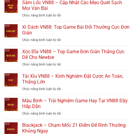
Hổ
Sâm Lốc VN88 – Cập Nhật Các Mẹo Quét Sạch
Và
Chính
VN88
Những
Mọi Ván Bài
Xác
–
Lưu
Tại
Chức năng bình luận bị tắt
ở
Cẩm
Ý
VN88
Sâm
Nang
Quan
Lốc
Xì Dách VN88: Top Game Bài Đổi Thưởng Cực Đơn
Đặt
Trọng
VN88
Cược
Giản
–
Đúng
Chức năng bình luận bị tắt
ở
Cập
Luật
Xì
Nhật
Cần
Dách
Xóc Đĩa VN88 – Top Game Đơn Giản Thắng Cực
Các
Biết
VN88:
Mẹo
Dễ Cho Newbie
Top
Quét
Chức năng bình luận bị tắt
ở
Game
Sạch
Xóc
Bài
Mọi
Đĩa
Tài Xỉu VN88 – Kinh Nghiệm Đặt Cược An Toàn,
Đổi
Ván
VN88
Thưởng
Thắng Lớn
Bài
–
Cực
Chức năng bình luận bị tắt
ở
Top
Đơn
Tài
Game
Giản
Xỉu
Mậu Binh – Trải Nghiệm Game Hay Tại VN88 Đầy
Đơn
VN88
Giản
Hấp Dẫn
–
Thắng
Chức năng bình luận bị tắt
ở
Kinh
Cực
Mậu
Nghiệm
Dễ
Binh
Blackjack – Chạm Mốc 21 Điểm Để Rinh Thưởng
Đặt
Cho
–
Cược
Khủng Ngay
Newbie
Trải