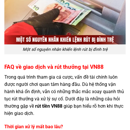
Một số nguyên nhân khiến lệnh rút bị đình trệ
FAQ về giao dịch và rút thưởng tại VN88
Trong quá trình tham gia cá cược, vấn đề tài chính luôn
được người chơi quan tâm hàng đầu. Dù hệ thống vận
hành khá ổn định, vẫn có những thắc mắc xoay quanh thủ
tục rút thưởng và xử lý sự cố. Dưới đây là những câu hỏi
thường gặp về
rút tiền VN88
giúp bạn hiểu rõ hơn khi thực
hiện giao dịch.
Thời gian xử lý mất bao lâu?