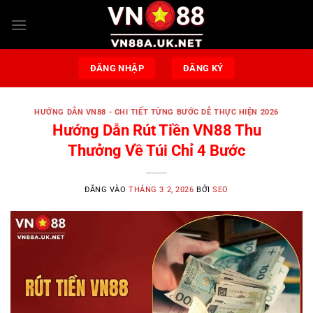
Bỏ
qua
nội
dung
ĐĂNG NHẬP
ĐĂNG KÝ
HƯỚNG DẪN VN88 - CHI TIẾT TỪNG BƯỚC DỄ THỰC HIỆN 2026
Hướng Dẫn Rút Tiền VN88 Thu
Thưởng Về Túi Chỉ 4 Bước
ĐĂNG VÀO
THÁNG 3 2, 2026
BỞI
SEO