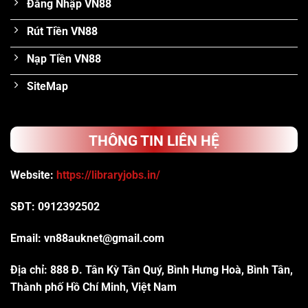
Đăng Nhập VN88
Rút Tiền VN88
Nạp Tiền VN88
SiteMap
THÔNG TIN LIÊN HỆ
Website:
https://libraryjobs.in/
SĐT: 0912392502
Email:
vn88auknet@gmail.com
Địa chỉ: 888 Đ. Tân Kỳ Tân Quý, Bình Hưng Hoà, Bình Tân,
Thành phố Hồ Chí Minh, Việt Nam