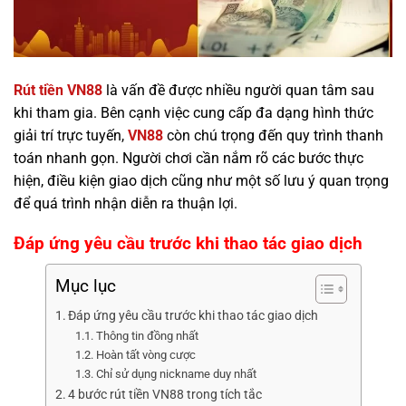
Rút tiền VN88
là vấn đề được nhiều người quan tâm sau
khi tham gia. Bên cạnh việc cung cấp đa dạng hình thức
giải trí trực tuyến,
VN88
còn chú trọng đến quy trình thanh
toán nhanh gọn. Người chơi cần nắm rõ các bước thực
hiện, điều kiện giao dịch cũng như một số lưu ý quan trọng
để quá trình nhận diễn ra thuận lợi.
Đáp ứng yêu cầu trước khi thao tác giao dịch
Mục lục
Đáp ứng yêu cầu trước khi thao tác giao dịch
Thông tin đồng nhất
Hoàn tất vòng cược
Chỉ sử dụng nickname duy nhất
4 bước rút tiền VN88 trong tích tắc