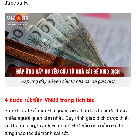
được xử lý.
Đáp ứng đầy đủ yêu cầu từ nhà cái để giao dịch
4 bước rút tiền VN88 trong tích tắc
Sau khi đạt kết quả khả quan, việc thao tác là bước được
nhiều người quan tâm nhất. Quy trình giao dịch được thiết
kế khá rõ ràng, tuy nhiên người chơi vẫn nên nắm cụ thể
từng thao tác để tránh sai sót.