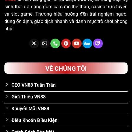
sinh thái đa dạng gồm cá cược thể thao, casino trực tuyến
và slot game. Thương hiệu hướng đến trải nghiệm người
dùng ổn định, giao dịch nhanh và danh mục trò chơi phong
phú.
VỀ CHÚNG TÔI
CEO VN88 Tuấn Trần
Giới Thiệu VN88
Khuyến Mãi VN88
Điều Khoản Điều Kiện