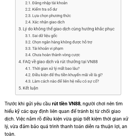
Đăng nhập tài khoản
Kiểm tra số dư
Lựa chọn phương thức
Xác nhận giao dịch
Lý do không thể giao dịch cùng hướng khắc phục
Sai dữ liệu gốc
Chọn ngân hàng không được hỗ trợ
Tài khoản vi phạm
Chưa hoàn thành vòng cược
FAQ về giao dịch và rút thưởng tại VN88
Thời gian xử lý mất bao lâu?
Điều kiện để thu tiền khuyến mãi về là gì?
Làm cách nào để liên hệ nếu có sự cố?
Kết luận
Trước khi gửi yêu cầu
rút tiền VN88
, người chơi nên tìm
hiểu kỹ các quy định liên quan để tránh bị từ chối giao
dịch. Việc nắm rõ điều kiện vừa giúp tiết kiệm thời gian xử
lý, vừa đảm bảo quá trình thanh toán diễn ra thuận lợi, an
toàn.