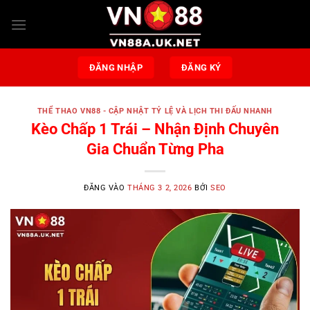
Bỏ
qua
nội
dung
ĐĂNG NHẬP
ĐĂNG KÝ
THỂ THAO VN88 - CẬP NHẬT TỶ LỆ VÀ LỊCH THI ĐẤU NHANH
Kèo Chấp 1 Trái – Nhận Định Chuyên
Gia Chuẩn Từng Pha
ĐĂNG VÀO
THÁNG 3 2, 2026
BỞI
SEO