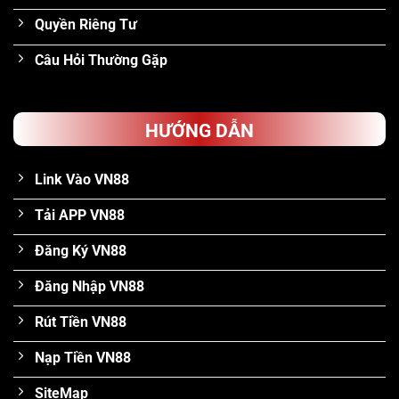
Quyền Riêng Tư
Câu Hỏi Thường Gặp
HƯỚNG DẪN
Link Vào VN88
Tải APP VN88
Đăng Ký VN88
Đăng Nhập VN88
Rút Tiền VN88
Nạp Tiền VN88
SiteMap