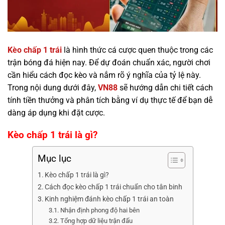
Kèo chấp 1 trái
là hình thức cá cược quen thuộc trong các
trận bóng đá hiện nay. Để dự đoán chuẩn xác, người chơi
cần hiểu cách đọc kèo và nắm rõ ý nghĩa của tỷ lệ này.
Trong nội dung dưới đây,
VN88
sẽ hướng dẫn chi tiết cách
tính tiền thưởng và phân tích bằng ví dụ thực tế để bạn dễ
dàng áp dụng khi đặt cược.
Kèo chấp 1 trái là gì?
Mục lục
Kèo chấp 1 trái là gì?
Cách đọc kèo chấp 1 trái chuẩn cho tân binh
Kinh nghiệm đánh kèo chấp 1 trái an toàn
Nhận định phong độ hai bên
Tổng hợp dữ liệu trận đấu