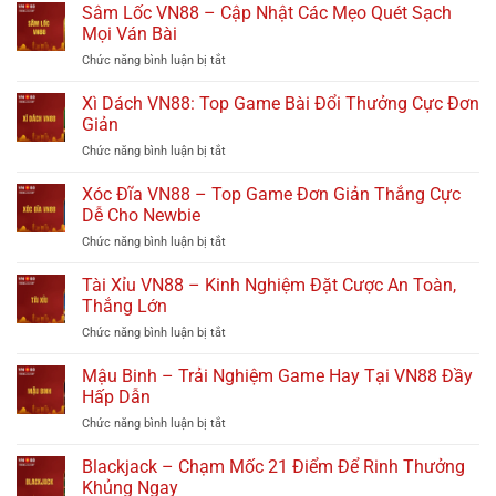
Hổ
Sâm Lốc VN88 – Cập Nhật Các Mẹo Quét Sạch
Và
Chính
VN88
Những
Mọi Ván Bài
Xác
–
Lưu
Tại
Chức năng bình luận bị tắt
ở
Cẩm
Ý
VN88
Sâm
Nang
Quan
Lốc
Xì Dách VN88: Top Game Bài Đổi Thưởng Cực Đơn
Đặt
Trọng
VN88
Cược
Giản
–
Đúng
Chức năng bình luận bị tắt
ở
Cập
Luật
Xì
Nhật
Cần
Dách
Xóc Đĩa VN88 – Top Game Đơn Giản Thắng Cực
Các
Biết
VN88:
Mẹo
Dễ Cho Newbie
Top
Quét
Chức năng bình luận bị tắt
ở
Game
Sạch
Xóc
Bài
Mọi
Đĩa
Tài Xỉu VN88 – Kinh Nghiệm Đặt Cược An Toàn,
Đổi
Ván
VN88
Thưởng
Thắng Lớn
Bài
–
Cực
Chức năng bình luận bị tắt
ở
Top
Đơn
Tài
Game
Giản
Xỉu
Mậu Binh – Trải Nghiệm Game Hay Tại VN88 Đầy
Đơn
VN88
Giản
Hấp Dẫn
–
Thắng
Chức năng bình luận bị tắt
ở
Kinh
Cực
Mậu
Nghiệm
Dễ
Binh
Blackjack – Chạm Mốc 21 Điểm Để Rinh Thưởng
Đặt
Cho
–
Cược
Khủng Ngay
Newbie