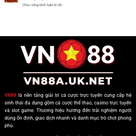
Trải
An
Chức năng bình luận bị tắt
ở
Nghiệm
Toàn,
Blackjack
Game
Thắng
–
Hay
Lớn
Chạm
Tại
Mốc
VN88
21
Đầy
Điểm
Hấp
Để
Dẫn
Rinh
Thưởng
Khủng
Ngay
VN88
là nền tảng giải trí cá cược trực tuyến cung cấp hệ
sinh thái đa dạng gồm cá cược thể thao, casino trực tuyến
và slot game. Thương hiệu hướng đến trải nghiệm người
dùng ổn định, giao dịch nhanh và danh mục trò chơi phong
phú.