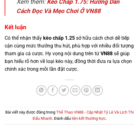
Xem thêm:
Kèo Chấp 1.75: Hướng Dẫn
Cách Đọc Và Mẹo Chơi Ở VN88
Kết luận
Có thể nhận thấy
kèo chấp 1.25
sở hữu cách chơi dễ tiếp
cận cùng mức thưởng thu hút, phù hợp với nhiều đối tượng
tham gia cá cược. Hy vọng nội dung trên từ
VN88
sẽ giúp
bạn hiểu rõ hơn về loại kèo này, đồng thời đưa ra lựa chọn
chính xác trong mỗi lần đặt cược.
Bài viết này được đăng trong
Thể Thao VN88 - Cập Nhật Tỷ Lệ Và Lịch Thi
Đấu Nhanh
. Đánh dấu
liên kết thường trực
.