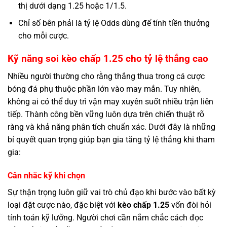
thị dưới dạng 1.25 hoặc 1/1.5.
Chỉ số bên phải là tỷ lệ Odds dùng để tính tiền thưởng
cho mỗi cược.
Kỹ năng soi kèo chấp 1.25 cho tỷ lệ thắng cao
Nhiều người thường cho rằng thắng thua trong cá cược
bóng đá phụ thuộc phần lớn vào may mắn. Tuy nhiên,
không ai có thể duy trì vận may xuyên suốt nhiều trận liên
tiếp. Thành công bền vững luôn dựa trên chiến thuật rõ
ràng và khả năng phân tích chuẩn xác. Dưới đây là những
bí quyết quan trọng giúp bạn gia tăng tỷ lệ thắng khi tham
gia:
Cân nhắc kỹ khi chọn
Sự thận trọng luôn giữ vai trò chủ đạo khi bước vào bất kỳ
loại đặt cược nào, đặc biệt với
kèo chấp 1.25
vốn đòi hỏi
tính toán kỹ lưỡng. Người chơi cần nắm chắc cách đọc