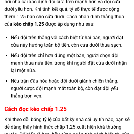
nơi nhà cái xác định đội cửa trên mạnh hơn và đội cửa
dưới yếu hơn. Khi tính kết quả, tỷ số thực tế được cộng
thêm 1.25 bàn cho cửa dưới. Cách phân định thắng thua
của
kèo chấp 1.25
được áp dụng như sau:
Nếu đội trên thắng với cách biệt từ hai bàn, người đặt
cửa này hưởng toàn bộ tiền, còn cửa dưới thua sạch.
Nếu đội trên chỉ hơn đúng một bàn, người chọn đội
mạnh thua nửa tiền, trong khi người đặt cửa dưới nhận
lại một nửa.
Nếu trận đấu hòa hoặc đội dưới giành chiến thắng,
người cược đội mạnh mất toàn bộ, còn đặt đội yếu
thắng trọn vẹn.
Cách đọc kèo chấp 1.25
Khi theo dõi bảng tỷ lệ của bất kỳ nhà cái uy tín nào, bạn sẽ
dễ dàng thấy hình thức chấp 1.25 xuất hiện khá thường