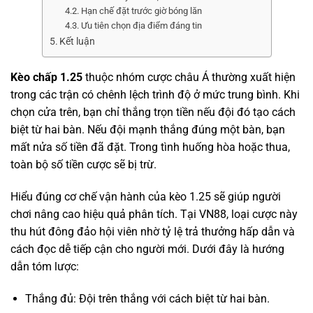
Hạn chế đặt trước giờ bóng lăn
Ưu tiên chọn địa điểm đáng tin
Kết luận
Kèo chấp 1.25
thuộc nhóm cược châu Á thường xuất hiện
trong các trận có chênh lệch trình độ ở mức trung bình. Khi
chọn cửa trên, bạn chỉ thắng trọn tiền nếu đội đó tạo cách
biệt từ hai bàn. Nếu đội mạnh thắng đúng một bàn, bạn
mất nửa số tiền đã đặt. Trong tình huống hòa hoặc thua,
toàn bộ số tiền cược sẽ bị trừ.
Hiểu đúng cơ chế vận hành của kèo 1.25 sẽ giúp người
chơi nâng cao hiệu quả phân tích. Tại VN88, loại cược này
thu hút đông đảo hội viên nhờ tỷ lệ trả thưởng hấp dẫn và
cách đọc dễ tiếp cận cho người mới. Dưới đây là hướng
dẫn tóm lược:
Thắng đủ: Đội trên thắng với cách biệt từ hai bàn.