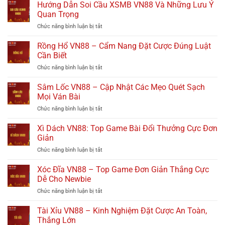
Gan
Hướng Dẫn Soi Cầu XSMB VN88 Và Những Lưu Ý
Nhận
–
Biết
Quan Trọng
Phương
Và
Chức năng bình luận bị tắt
ở
Pháp
Nuôi
Hướng
Nhận
Đề
Dẫn
Rồng Hổ VN88 – Cẩm Nang Đặt Cược Đúng Luật
Biết
Hiệu
Soi
Và
Cần Biết
Quả
Cầu
Bắt
VN88
Chức năng bình luận bị tắt
ở
XSMB
Lô
Rồng
VN88
Cực
Hổ
Sâm Lốc VN88 – Cập Nhật Các Mẹo Quét Sạch
Và
Chính
VN88
Những
Mọi Ván Bài
Xác
–
Lưu
Tại
Chức năng bình luận bị tắt
ở
Cẩm
Ý
VN88
Sâm
Nang
Quan
Lốc
Xì Dách VN88: Top Game Bài Đổi Thưởng Cực Đơn
Đặt
Trọng
VN88
Cược
Giản
–
Đúng
Chức năng bình luận bị tắt
ở
Cập
Luật
Xì
Nhật
Cần
Dách
Xóc Đĩa VN88 – Top Game Đơn Giản Thắng Cực
Các
Biết
VN88:
Mẹo
Dễ Cho Newbie
Top
Quét
Chức năng bình luận bị tắt
ở
Game
Sạch
Xóc
Bài
Mọi
Đĩa
Tài Xỉu VN88 – Kinh Nghiệm Đặt Cược An Toàn,
Đổi
Ván
VN88
Thưởng
Thắng Lớn
Bài