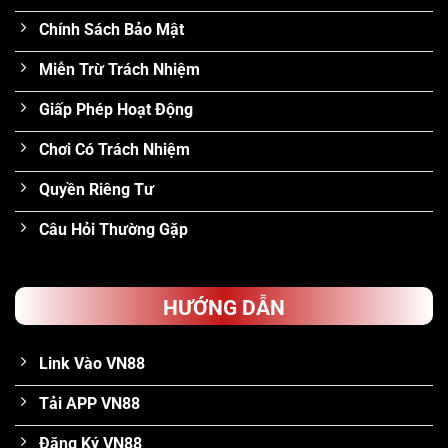
Chính Sách Bảo Mật
Miễn Trừ Trách Nhiệm
Giấp Phép Hoạt Động
Chơi Có Trách Nhiệm
Quyền Riêng Tư
Câu Hỏi Thường Gặp
HƯỚNG DẪN
Link Vào VN88
Tải APP VN88
Đăng Ký VN88