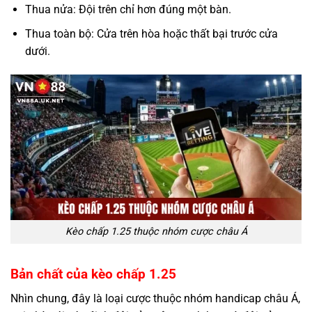
Thua nửa: Đội trên chỉ hơn đúng một bàn.
Thua toàn bộ: Cửa trên hòa hoặc thất bại trước cửa
dưới.
Kèo chấp 1.25 thuộc nhóm cược châu Á
Bản chất của kèo chấp 1.25
Nhìn chung, đây là loại cược thuộc nhóm handicap châu Á,