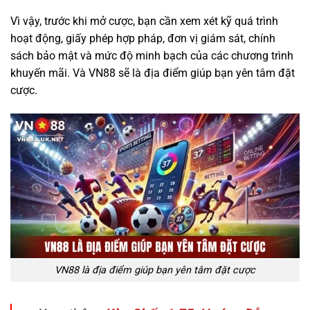
Vì vậy, trước khi mở cược, bạn cần xem xét kỹ quá trình
hoạt động, giấy phép hợp pháp, đơn vị giám sát, chính
sách bảo mật và mức độ minh bạch của các chương trình
khuyến mãi. Và VN88 sẽ là địa điểm giúp bạn yên tâm đặt
cược.
VN88 là địa điểm giúp bạn yên tâm đặt cược