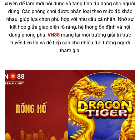
xuyên để làm mới nội dung và tăng tính đa dạng cho người
dùng. Các phòng chơi được phân loại theo mức độ khác
nhau, giúp lựa chọn phù hợp với nhu cầu cá nhân. Nhờ sự
kết hợp giữa giao diện rõ ràng, hệ thống ổn định và nội
dung phong phú,
VN88
mang lại môi trường giải trí trực
tuyến tiện lợi và dễ tiếp cận cho nhiều đối tượng người
tham gia.