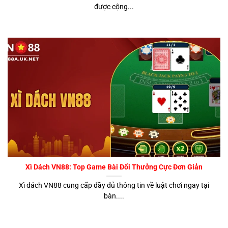
được cộng...
Xì Dách VN88: Top Game Bài Đổi Thưởng Cực Đơn Giản
Xì dách VN88 cung cấp đầy đủ thông tin về luật chơi ngay tại
bàn....