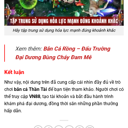
Hãy tập trung sử dụng hỏa lực mạnh đúng khoảnh khắc
Xem thêm:
Bắn Cá Rồng – Đấu Trường
Đại Dương Bùng Cháy Đam Mê
Kết luận
Như vậy, nội dung trên đã cung cấp cái nhìn đầy đủ về trò
chơi
bắn cá Thần Tài
để bạn tiện tham khảo. Người chơi có
thể truy cập
VN88
, tạo tài khoản và bắt đầu hành trình
khám phá đại dương, đồng thời săn những phần thưởng
hấp dẫn.