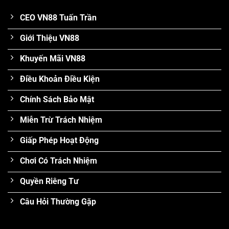
CEO VN88 Tuấn Trần
Giới Thiệu VN88
Khuyến Mãi VN88
Điều Khoản Điều Kiện
Chính Sách Bảo Mật
Miễn Trừ Trách Nhiệm
Giấp Phép Hoạt Động
Chơi Có Trách Nhiệm
Quyền Riêng Tư
Câu Hỏi Thường Gặp