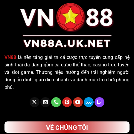
Hấp
Để
Dẫn
Rinh
Thưởng
Khủng
Ngay
VN88
là nền tảng giải trí cá cược trực tuyến cung cấp hệ
sinh thái đa dạng gồm cá cược thể thao, casino trực tuyến
và slot game. Thương hiệu hướng đến trải nghiệm người
dùng ổn định, giao dịch nhanh và danh mục trò chơi phong
phú.
VỀ CHÚNG TÔI