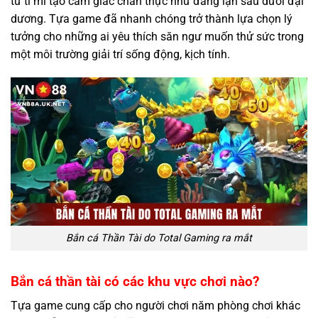
tư tỉ mỉ tạo cảm giác chân thực như đang lặn sâu dưới đại
dương. Tựa game đã nhanh chóng trở thành lựa chọn lý
tưởng cho những ai yêu thích săn ngư muốn thử sức trong
một môi trường giải trí sống động, kịch tính.
Bắn cá Thần Tài do Total Gaming ra mắt
Bắn cá thần tài có các khu vực chơi nào?
Tựa game cung cấp cho người chơi năm phòng chơi khác