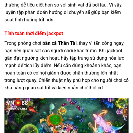
thường dễ tiêu diệt hơn so với sinh vật đã bơi lâu. Vì vậy,
luyện tập phán đoán hướng di chuyển sẽ giúp bạn kiểm
soát tình huống tốt hơn.
Tính toán thời điểm jackpot
Trong phòng chơi
bắn cá Thần Tài
, thay vì tấn công ngay,
bạn nên quan sát các người chơi khác trước. Khi jackpot
gần đạt ngưỡng kích hoạt, hãy tập trung sử dụng hỏa lực
mạnh để tích lũy điểm. Nếu căn đúng khoảnh khắc, bạn
hoàn toàn có cơ hội giành được phần thưởng lớn nhất
trong lượt quay. Chiến thuật này phù hợp cho người chơi có
khả năng quan sát tốt và kiên nhẫn chờ thời cơ.