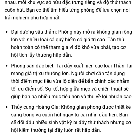
nhau, mỗi khu vực sở hữu đặc trưng riêng và độ thử thách
cuốn hút. Bạn có thể tìm hiểu từng phòng để lựa chọn nơi
trải nghiệm phù hợp nhất:
Đại dương sâu thẳm: Phòng này mở ra không gian rộng
lớn với nhiều loài cá quý hiếm có giá trị cao. Tân thủ
hoàn toàn có thể tham gia vì độ khó vừa phải, tạo cơ
hội tích lũy thưởng hấp dẫn.
Phòng săn đặc biệt: Tại đây xuất hiện các loài Thần Tài
mang giá trị xu thưởng lớn. Người chơi cần tận dụng
thời điểm mục tiêu vừa lộ diện để bắn chính xác nhằm
tối ưu điểm số. Sự kết hợp giữa mẹo và chiến thuật sẽ
giúp bạn hạ nhiều mục tiêu hơn và thu về lợi nhuận cao.
Thủy cung Hoàng Gia: Không gian phòng được thiết kế
sang trọng và cuốn hút ngay từ cái nhìn đầu tiên. Bạn
sẽ đối đầu nhiều sinh vật kỳ bí đầy thử thách nhưng cơ
hội kiếm thưởng tại đây luôn rất hấp dẫn.