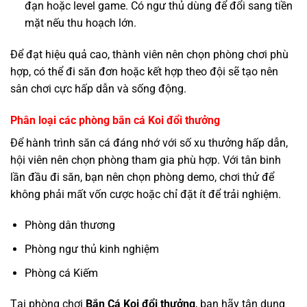
đạn hoặc level game. Có ngư thủ dùng để đổi sang tiền
mặt nếu thu hoạch lớn.
Để đạt hiệu quả cao, thành viên nên chọn phòng chơi phù
hợp, có thể đi săn đơn hoặc kết hợp theo đội sẽ tạo nên
sân chơi cực hấp dẫn và sống động.
Phân loại các phòng bắn cá Koi đổi thưởng
Để hành trình săn cá đáng nhớ với số xu thưởng hấp dẫn,
hội viên nên chọn phòng tham gia phù hợp. Với tân binh
lần đầu đi săn, bạn nên chọn phòng demo, chơi thử để
không phải mất vốn cược hoặc chỉ đặt ít để trải nghiệm.
Phòng dân thương
Phòng ngư thủ kinh nghiệm
Phòng cá Kiếm
Tại phòng chơi
Bắn Cá Koi đổi thưởng
, bạn hãy tận dụng