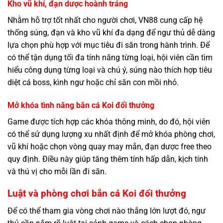
Kho vũ khí, đạn dược hoành tráng
Nhằm hỗ trợ tốt nhất cho người chơi, VN88 cung cấp hệ
thống súng, đạn và kho vũ khí đa dạng để ngư thủ dễ dàng
lựa chọn phù hợp với mục tiêu đi săn trong hành trình. Để
có thể tận dụng tối đa tính năng từng loại, hội viên cần tìm
hiểu công dụng từng loại và chú ý, súng nào thích hợp tiêu
diệt cá boss, kình ngư hoặc chỉ săn con mồi nhỏ.
Mở khóa tình năng bắn cá Koi đổi thưởng
Game được tích hợp các khóa thông minh, do đó, hội viên
có thể sử dụng lượng xu nhất định để mở khóa phòng chơi,
vũ khí hoặc chọn vòng quay may mắn, đạn dược free theo
quy định. Điều này giúp tăng thêm tính hấp dẫn, kịch tính
và thú vị cho mỗi lần đi săn.
Luật và phòng chơi bắn cá Koi đổi thưởng
Để có thể tham gia vòng chơi nào thắng lớn lượt đó, ngư