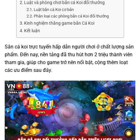
Luật và phòng chơi bắn cá Koi đổi thưởng
Luật bắn cá Koi cơ bản
Phân loại các phòng bắn cá Koi đổi thưởng
Kinh nghiệm thắng game bắn Cá Koi
Kết luận
Săn cá koi trực tuyến hấp dẫn người chơi ở chất lượng sản
phẩm. Đến nay, nền tảng đã thu hút hơn 2 triệu thành viên
tham gia, giúp cho game trở nên nổi bật, cộng thêm loạt
các ưu điểm sau đây.