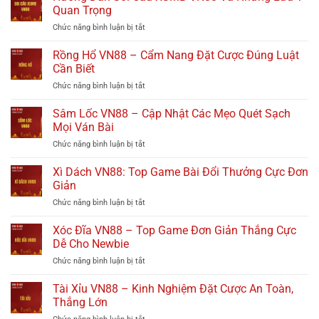
–
Biết
Quan Trọng
Phương
Và
Chức năng bình luận bị tắt
ở
Pháp
Nuôi
Hướng
Nhận
Đề
Dẫn
Rồng Hổ VN88 – Cẩm Nang Đặt Cược Đúng Luật
Biết
Hiệu
Soi
Và
Cần Biết
Quả
Cầu
Bắt
VN88
Chức năng bình luận bị tắt
ở
XSMB
Lô
Rồng
VN88
Cực
Hổ
Sâm Lốc VN88 – Cập Nhật Các Mẹo Quét Sạch
Và
Chính
VN88
Những
Mọi Ván Bài
Xác
–
Lưu
Tại
Chức năng bình luận bị tắt
ở
Cẩm
Ý
VN88
Sâm
Nang
Quan
Lốc
Xì Dách VN88: Top Game Bài Đổi Thưởng Cực Đơn
Đặt
Trọng
VN88
Cược
Giản
–
Đúng
Chức năng bình luận bị tắt
ở
Cập
Luật
Xì
Nhật
Cần
Dách
Xóc Đĩa VN88 – Top Game Đơn Giản Thắng Cực
Các
Biết
VN88:
Mẹo
Dễ Cho Newbie
Top
Quét
Chức năng bình luận bị tắt
ở
Game
Sạch
Xóc
Bài
Mọi
Đĩa
Tài Xỉu VN88 – Kinh Nghiệm Đặt Cược An Toàn,
Đổi
Ván
VN88
Thưởng
Thắng Lớn
Bài
–
Cực