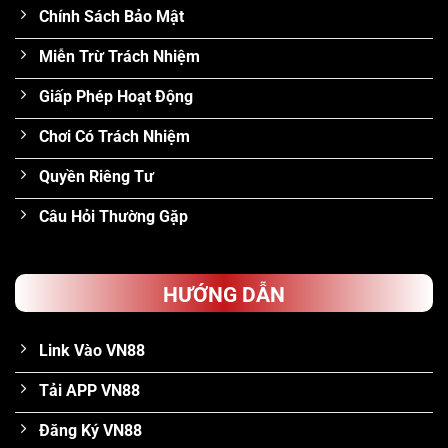
Chính Sách Bảo Mật
Miễn Trừ Trách Nhiệm
Giấp Phép Hoạt Động
Chơi Có Trách Nhiệm
Quyền Riêng Tư
Câu Hỏi Thường Gặp
HƯỚNG DẪN
Link Vào VN88
Tải APP VN88
Đăng Ký VN88